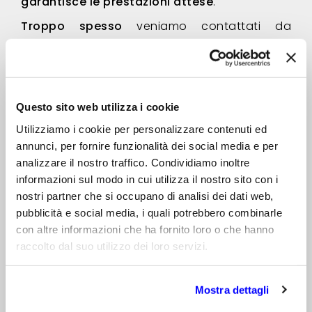
garantisce le prestazioni attese
.
Troppo spesso
veniamo contattati da
Aziende che hanno quasi completato lo
sviluppo del loro apparato e solo in quel
momento si rendono conto che, per ottenere
un’antenna integrata in grado di garantire le
Questo sito web utilizza i cookie
prestazioni necessarie,
sono obbligati a
rivedere importanti scelte progettuali
con
Utilizziamo i cookie per personalizzare contenuti ed
annunci, per fornire funzionalità dei social media e per
conseguente
aumento dei costi e dei tempi
analizzare il nostro traffico. Condividiamo inoltre
di realizzazione
.
informazioni sul modo in cui utilizza il nostro sito con i
Troppo spesso
avere avuto la possibilità di
nostri partner che si occupano di analisi dei dati web,
fornire a queste Aziende alcuni semplici
pubblicità e social media, i quali potrebbero combinarle
consigli e suggerimenti nelle
fasi iniziali
dello
con altre informazioni che ha fornito loro o che hanno
sviluppo del loro apparato
avrebbe evitato
raccolto dal suo utilizzo dei loro servizi.
loro problemi, complicazioni e difficoltà.
In questo approfondimento tecnico trovi
Mostra dettagli
alcuni
spunti ed indicazioni
che, se applicati