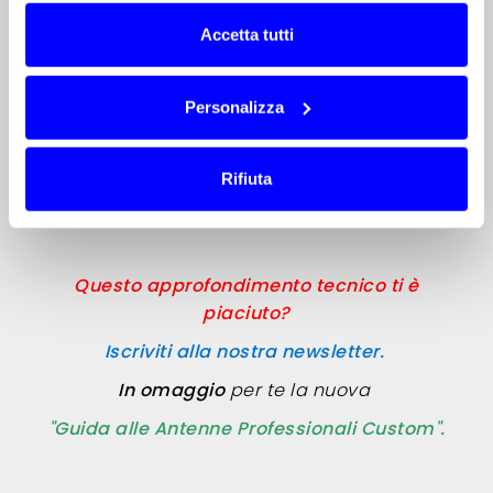
all’inizio della progettazione del tuo
Accetta tutti
dispositivo, ti
eviteranno di ritrovarti nelle
difficili situazioni
descritte sopra.
Personalizza
LEGGI L'ARTICOLO COMPLETO (File PDF)
Rifiuta
Questo approfondimento tecnico ti è
piaciuto?
Iscriviti alla nostra newsletter.
In omaggio
per te la nuova
"Guida alle Antenne Professionali Custom".