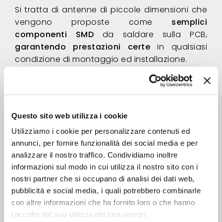
Si tratta di antenne di piccole dimensioni che
vengono proposte come
semplici
componenti SMD
da saldare sulla PCB,
garantendo prestazioni certe
in qualsiasi
condizione di montaggio ed installazione.
Sfortunatamente non è così.
Nella nostra case history riportiamo infatti il
caso di un Cliente che ci ha contattato
Questo sito web utilizza i cookie
quando si è reso conto, durante lo
svolgimento dei test in campo finali, che
le
Utilizziamo i cookie per personalizzare contenuti ed
prestazioni reali
dell’antenna a chip non
annunci, per fornire funzionalità dei social media e per
erano
neanche lontanamente paragonabili
a
analizzare il nostro traffico. Condividiamo inoltre
informazioni sul modo in cui utilizza il nostro sito con i
quelle promesse dal fornitore.
nostri partner che si occupano di analisi dei dati web,
In questo caso il problema è stato risolto
pubblicità e social media, i quali potrebbero combinarle
progettando un’antenna su misura specifica
con altre informazioni che ha fornito loro o che hanno
per il particolare apparato in esame, ma
raccolto dal suo utilizzo dei loro servizi.