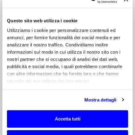
criticità.
L’approfondimento tecnico che ti presentiamo
offre una panoramica su questo aspetto
Questo sito web utilizza i cookie
spesso trascurato
, analizzando il
concetto di
Utilizziamo i cookie per personalizzare contenuti ed
simmetria nella storia
, la sua
influenza sulle
annunci, per fornire funzionalità dei social media e per
prestazioni delle antenne
, la differenza tra
analizzare il nostro traffico. Condividiamo inoltre
simmetria geometrica
e
simmetria elettrica
,
informazioni sul modo in cui utilizza il nostro sito con i
e concludendo con una descrizione dei
nostri partner che si occupano di analisi dei dati web,
settori di applicazione
che ne possono trarre
pubblicità e social media, i quali potrebbero combinarle
i benefici maggiori
.
con altre informazioni che ha fornito loro o che hanno
raccolto dal suo utilizzo dei loro servizi.
Come sempre con l’obiettivo di offrirti
importanti
spunti di riflessione
per la tua
attività.
Mostra dettagli
Non mi resta che augurarti
buona lettura
… e
se hai domande o bisogno di supporto,
non
Accetta tutti
esitare a contattarci.