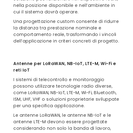
nella posizione disponibile e nell’ambiente in
cui il sistema dovrà operare.
Una progettazione custom consente di ridurre
la distanza tra prestazione nominale e
comportamento reale, trasformando i vincoli
dell’applicazione in criteri concreti di progetto.
Antenne per LoRaWAN, NB-IoT,
LTE-M, Wi-Fi e reti IoT
Antenne per LoRaWAN, NB-IoT, LTE-M, Wi-Fi e
reti IoT
I sistemi di telecontrollo e monitoraggio
possono utilizzare tecnologie radio diverse,
come LoRaWAN, NB-IoT, LTE-M, Wi-Fi, Bluetooth,
ISM, UHF, VHF o soluzioni proprietarie sviluppate
per una specifica applicazione.
Le antenne LoRaWAN, le antenne NB-IoT e le
antenne LTE-M devono essere progettate
considerando non solo la banda di lavoro,