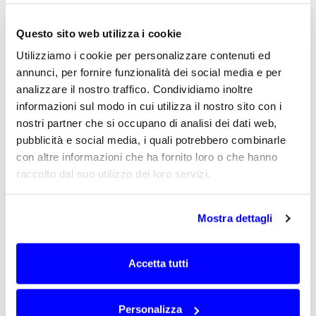
Progettare l’antenna sul dispositivo reale
consente di migliorare la coerenza tra
Questo sito web utilizza i cookie
prestazioni RF, consumi e condizioni di
Utilizziamo i cookie per personalizzare contenuti ed
installazione, con un vantaggio concreto per
reti distribuite che devono funzionare per
annunci, per fornire funzionalità dei social media e per
lunghi periodi senza interventi frequenti.
analizzare il nostro traffico. Condividiamo inoltre
informazioni sul modo in cui utilizza il nostro sito con i
Antenne integrate in dispositivi,
contenitori e apparati di campo
nostri partner che si occupano di analisi dei dati web,
pubblicità e social media, i quali potrebbero combinarle
Antenne integrate in dispositivi, contenitori e
apparati di campo
con altre informazioni che ha fornito loro o che hanno
raccolto dal suo utilizzo dei loro servizi.
Nei sistemi di telecontrollo e monitoraggio,
l’antenna deve spesso essere integrata in
dispositivi compatti, contenitori plastici,
Mostra dettagli
apparati rugged, quadri tecnici, box da
esterno o sensori installati direttamente
sull’impianto.
Accetta tutti
Le antenne per dispositivi IoT industriali
devono essere sviluppate considerando il
Personalizza
contenitore, i materiali, il piano di massa